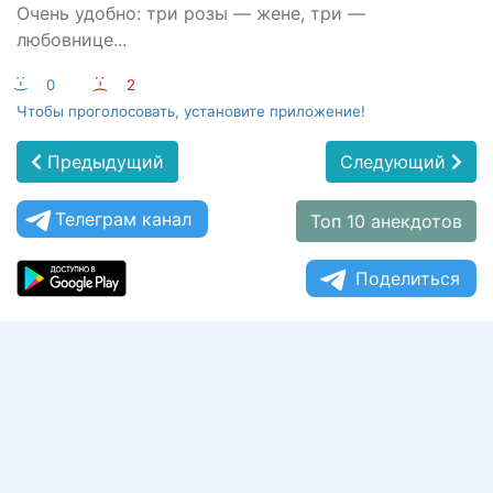
Очень удобно: три розы — жене, три —
любовнице...
:-)
0
:-(
2
Чтобы проголосовать, установите приложение!
Предыдущий
Следующий
Телеграм канал
Топ 10 анекдотов
Поделиться