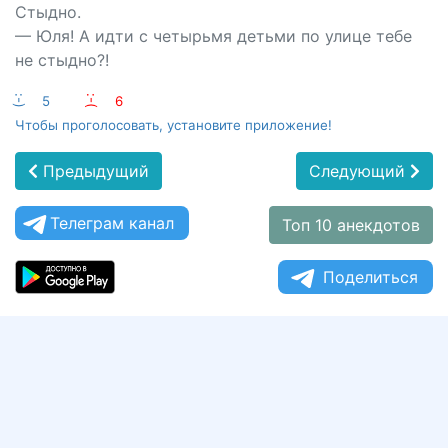
Стыдно.
— Юля! А идти с четырьмя детьми по улице тебе
не стыдно?!
:-)
5
:-(
6
Чтобы проголосовать, установите приложение!
Предыдущий
Следующий
Телеграм канал
Топ 10 анекдотов
Поделиться