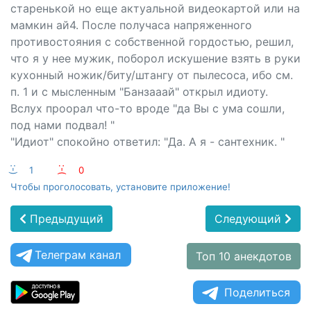
старенькой но еще актуальной видеокартой или на
мамкин ай4. После получаса напряженного
противостояния с собственной гордостью, решил,
что я у нее мужик, поборол искушение взять в руки
кухонный ножик/биту/штангу от пылесоса, ибо см.
п. 1 и с мысленным "Банзааай" открыл идиоту.
Вслух проорал что-то вроде "да Вы с ума сошли,
под нами подвал! "
"Идиот" спокойно ответил: "Да. А я - сантехник. "
:-)
1
:-(
0
Чтобы проголосовать, установите приложение!
Предыдущий
Следующий
Телеграм канал
Топ 10 анекдотов
Поделиться