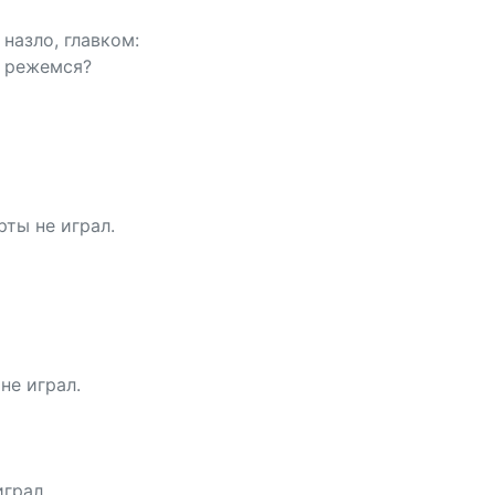
 назло, главком:
и режемся?
рты не играл.
не играл.
играл.