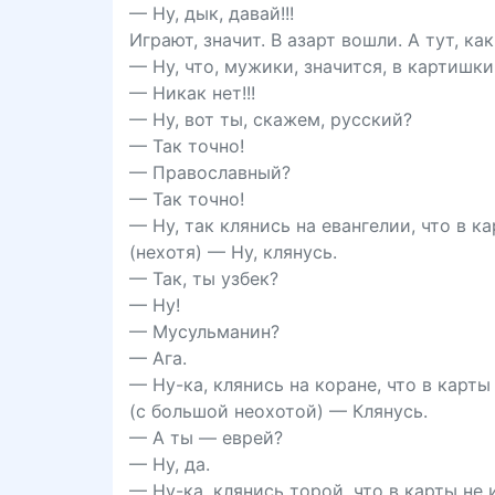
— Ну, дык, давай!!!
Играют, значит. В азарт вошли. А тут, как
— Ну, что, мужики, значится, в картишк
— Никак нет!!!
— Ну, вот ты, скажем, русский?
— Так точно!
— Православный?
— Так точно!
— Ну, так клянись на евангелии, что в ка
(нехотя) — Ну, клянусь.
— Так, ты узбек?
— Ну!
— Мусульманин?
— Ага.
— Ну-ка, клянись на коране, что в карты 
(с большой неохотой) — Клянусь.
— А ты — еврей?
— Ну, да.
— Ну-ка, клянись торой, что в карты не 