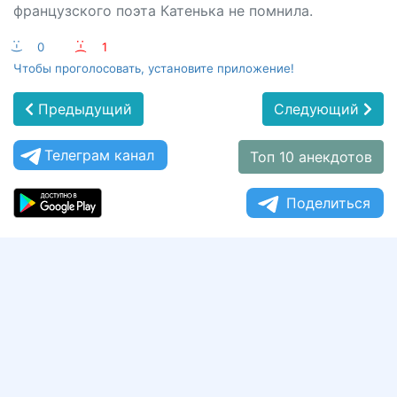
французского поэта Катенька не помнила.
:-)
0
:-(
1
Чтобы проголосовать, установите приложение!
Предыдущий
Следующий
Телеграм канал
Топ 10 анекдотов
Поделиться