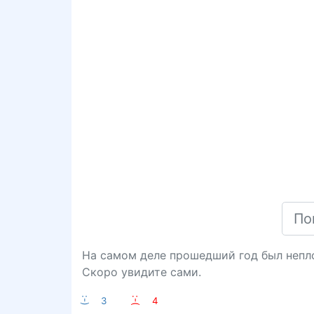
На самом деле прошедший год был непл
Скоро увидите сами.
:-)
3
:-(
4