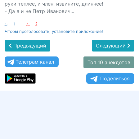
руки теплее, и член, извините, длиннее!
- Да я и не Петр Иванович...
:-)
1
:-(
2
Чтобы проголосовать, установите приложение!
Предыдущий
Следующий
Телеграм канал
Топ 10 анекдотов
Поделиться