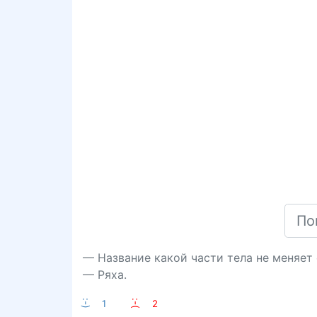
— Название какой части тела не меняет
— Ряха.
:-)
1
:-(
2