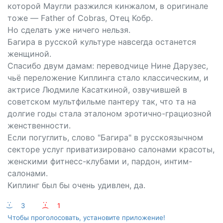
которой Маугли разжился кинжалом, в оригинале
тоже — Father of Cobras, Отец Кобр.
Но сделать уже ничего нельзя.
Багира в русской культуре навсегда останется
женщиной.
Спасибо двум дамам: переводчице Нине Дарузес,
чьё переложение Киплинга стало классическим, и
актрисе Людмиле Касаткиной, озвучившей в
советском мультфильме пантеру так, что та на
долгие годы стала эталоном эротично-грациозной
женственности.
Если погуглить, слово "Багира" в русскоязычном
секторе услуг приватизировано салонами красоты,
женскими фитнесс-клубами и, пардон, интим-
салонами.
Киплинг был бы очень удивлен, да.
:-)
3
:-(
1
Чтобы проголосовать, установите приложение!