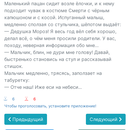
Маленький пацан сидит возле ёлочки, и к нему
подходит чувак в костюме Смерти с чёрным
капюшоном и с косой. Испуганный малыш,
медленно сползая со стульчика, шёпотом выдаёт:
— Дедушка Мороз! Я весь год вёл себя хорошо,
делал всё, о чём меня просили родители. У вас,
походу, неверная информация обо мне…
— Мальчик, блин, не дури мне голову! Давай,
быстренько становись на стул и рассказывай
стишок.
Мальчик медленно, трясясь, заползает на
табуретку:
— Отче наш! Иже еси на небеси...
:-)
6
:-(
6
Чтобы проголосовать, установите приложение!
Предыдущий
Следующий