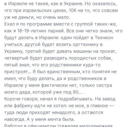
в Израиле не такие, как в Украине. Но оказалось,
что при израильских ценах, 10К не то, что совсем
уж не деньги, но очень мало.
Ехал я по программе вместе с группой таких-же,
как я 18-19-летних парней. Все они четко знали, что
будут делать в Израиле: один пойдет в Технион
учиться, другой будет возить оргтехнику в
Украину, третий будет давать машины на прокат,
четвертый будет разводить породистых собак,
пятый знал, что его родственники куда-то
пристроят... Я был единственным, кто понятия не
имел, что буду делать, да и родственников в
Израиле у меня фактически нет, только сестра
моего деда, которой уже под 90... .
Короче говоря, начал я подрабатывать. На завод
или фабрику идти не хотел: не мое, а главное —
туда люди приходят ненадолго, а остаются
навсегда. А у меня мечта была.
Работал я официантом (тяжелая малоденежная