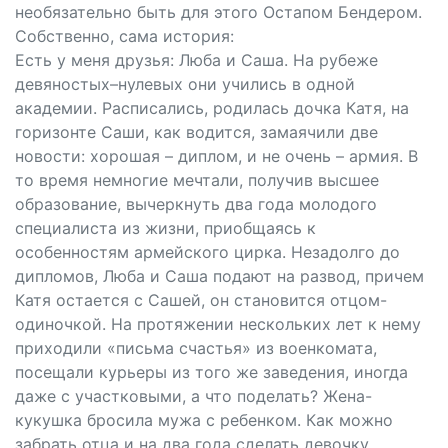
необязательно быть для этого Остапом Бендером.
Собственно, сама история:
Есть у меня друзья: Люба и Саша. На рубеже
девяностых–нулевых они учились в одной
академии. Расписались, родилась дочка Катя, на
горизонте Саши, как водится, замаячили две
новости: хорошая – диплом, и не очень – армия. В
то время немногие мечтали, получив высшее
образование, вычеркнуть два года молодого
специалиста из жизни, приобщаясь к
особенностям армейского цирка. Незадолго до
дипломов, Люба и Саша подают на развод, причем
Катя остается с Сашей, он становится отцом-
одиночкой. На протяжении нескольких лет к нему
приходили «письма счастья» из военкомата,
посещали курьеры из того же заведения, иногда
даже с участковыми, а что поделать? Жена-
кукушка бросила мужа с ребенком. Как можно
забрать отца и на два года сделать девочку