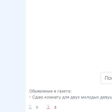
Объявление в газете:
- Сдаю комнату для двух молодых девуше
:-)
0
:-(
3