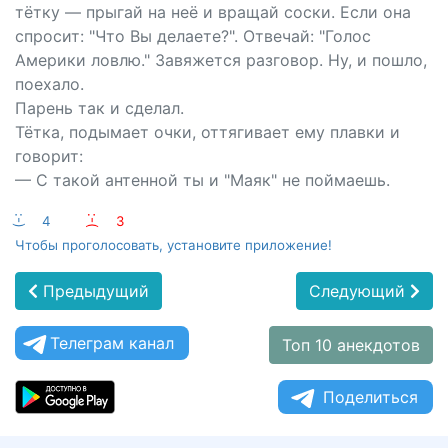
тётку — прыгай на неё и вращай соски. Если она
спросит: "Что Вы делаете?". Отвечай: "Голос
Америки ловлю." Завяжется разговор. Ну, и пошло,
поехало.
Парень так и сделал.
Тётка, подымает очки, оттягивает ему плавки и
говорит:
— С такой антенной ты и "Маяк" не поймаешь.
:-)
4
:-(
3
Чтобы проголосовать, установите приложение!
Предыдущий
Следующий
Телеграм канал
Топ 10 анекдотов
Поделиться