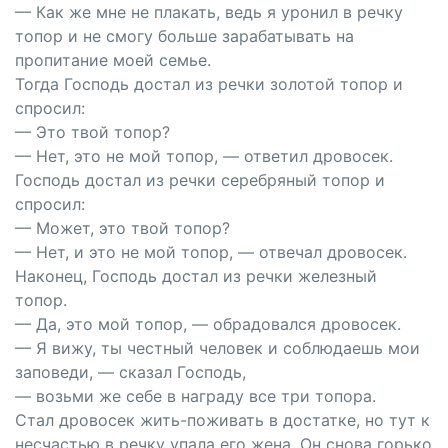
— Как же мне не плакать, ведь я уронил в речку
топор и не смогу больше зарабатывать на
пропитание моей семье.
Тогда Господь достал из речки золотой топор и
спросил:
— Это твой топор?
— Нет, это не мой топор, — ответил дровосек.
Господь достал из речки серебряный топор и
спросил:
— Может, это твой топор?
— Нет, и это не мой топор, — отвечал дровосек.
Наконец, Господь достал из речки железный
топор.
— Да, это мой топор, — обрадовался дровосек.
— Я вижу, ты честный человек и соблюдаешь мои
заповеди, — сказал Господь,
— возьми же себе в награду все три топора.
Стал дровосек жить-поживать в достатке, но тут к
несчастью в речку упала его жена. Он снова горько