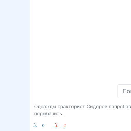
Однажды тракторист Сидоров попробовал
порыбачить...
:-)
0
:-(
2