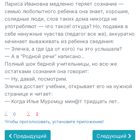
Лариса Ивановна медленно теряет сознание —
семью любопытного ребенка она знает, хорошие,
солидные люди, слов таких дома никогда не
употребляют — что такое! откуда? Но, подавив в
себе ненужные чувства (педагог все же), аккуратно
начинает вываживать из ребенка сведения:
— Элечка, а где (да от кого) ты это услышала?
— А в "Родной речи" написано...
Полный шок бедной учительницы, но все-же
остатками сознания она говорит:
— Ну, давай, посмотрим.
Элечка достает учебник, открывает его на нужной
странице и читает:
— Когда Илье Муромцу мин@т тридцать лет..
:-)
0
:-(
2
Чтобы проголосовать, установите приложение!
Предыдущий
Следующий