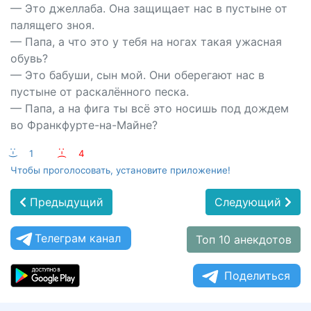
— Это джеллаба. Она защищает нас в пустыне от
палящего зноя.
— Папа, а что это у тебя на ногах такая ужасная
обувь?
— Это бабуши, сын мой. Они оберегают нас в
пустыне от раскалённого песка.
— Папа, а на фига ты всё это носишь под дождем
во Франкфурте-на-Майне?
:-)
1
:-(
4
Чтобы проголосовать, установите приложение!
Предыдущий
Следующий
Телеграм канал
Топ 10 анекдотов
Поделиться