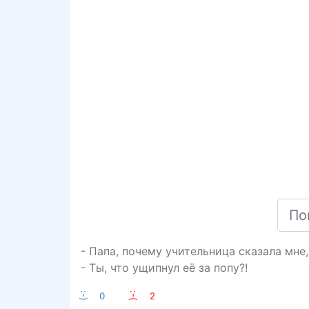
- Папа, почему учительница сказала мне,
- Ты, что ущипнул её за попу?!
:-)
0
:-(
2