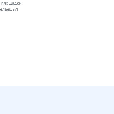
й площадки:
делаешь?!