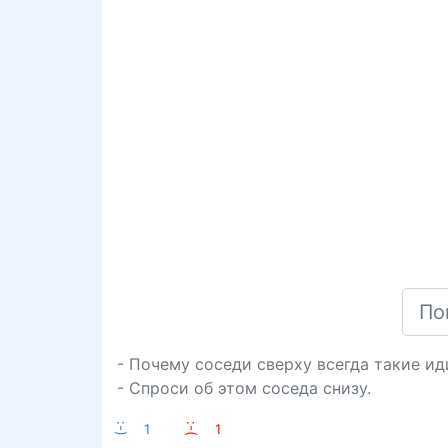
- Почему соседи сверху всегда такие и
- Спроси об этом соседа снизу.
:-)
1
:-(
1