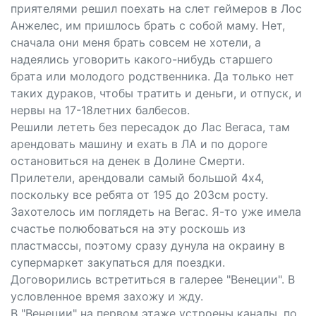
приятелями решил поехать на слет геймеров в Лос
Анжелес, им пришлось брать с собой маму. Нет,
сначала они меня брать совсем не хотели, а
надеялись уговорить какого-нибудь старшего
брата или молодого родственника. Да только нет
таких дураков, чтобы тратить и деньги, и отпуск, и
нервы на 17-18летних балбесов.
Решили лететь без пересадок до Лас Вегаса, там
арендовать машину и ехать в ЛА и по дороге
остановиться на денек в Долине Смерти.
Прилетели, арендовали самый большой 4х4,
поскольку все ребята от 195 до 203см росту.
Захотелось им поглядеть на Вегас. Я-то уже имела
счастье полюбоваться на эту роскошь из
пластмассы, поэтому сразу дунула на окраину в
супермаркет закупаться для поездки.
Договорились встретиться в галерее "Венеции". В
условленное время захожу и жду.
В "Венеции" на первом этаже устроены каналы, по