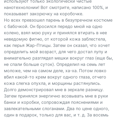
используют только экологически чистые
нанотехнолонии! Вот смотрите, написано 100%, и
показывает закорючку на коробочке.
Но всех превзошел парень в безупречном костюме
с бабочкой. Он бросился передо мной на одно
колено, взял мою руку и принялся втирать в нее
неведомую фигню, от которой кожа заблестела,
как перья Жар-Птицы. Затем он сказал, что хочет
определить мой возраст, для чего достал лупу и
внимательно разглядел мешки вокруг глаз (еще бы,
не спали больше суток). Определил на семь лет
моложе, чем на самом деле, ха-ха. Потом ловко
вбил какой-то крем вокруг одного глаза, отчего
кожа слегка опухла, и морщины растянулись.
Долго демонстрировал мне в зеркале разницу.
Затем принялся энергично всовывать мне в руки
банки и коробки, сопровождая пояснениями и
завлекательными слоганами. Два по цене одного,
один в подарок, только для вас, и т. д. За восемь