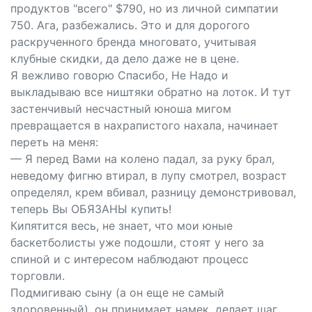
продуктов "всего" $790, но из личной симпатии
750. Ага, разбежались. Это и для дорогого
раскрученного бренда многовато, учитывая
клубные скидки, да дело даже не в цене.
Я вежливо говорю Спасибо, Не Надо и
выкладываю все ништяки обратно на лоток. И тут
застенчивый несчастный юноша мигом
превращается в нахрапистого нахала, начинает
переть на меня:
— Я перед Вами на колено падал, за руку брал,
неведому фигню втирал, в лупу смотрел, возраст
определял, крем вбивал, разницу демонстривовал,
теперь Вы ОБЯЗАНЫ купить!
Кипятится весь, не знает, что мои юные
баскетболисты уже подошли, стоят у него за
спиной и с интересом наблюдают процесс
торговли.
Подмигиваю сыну (а он еще не самый
здоровенный), он принимает намек, делает шаг