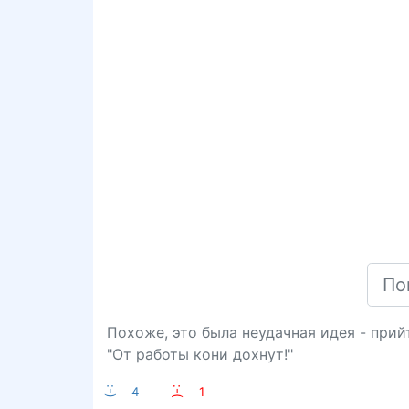
Похоже, это была неудачная идея - прий
"От работы кони дохнут!"
:-)
4
:-(
1