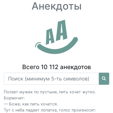
Анекдоты
Всего 10 112 анекдотов
Ползет мужик по пустыне, пить хочет жутко.
Бормочет:
— Боже, как пить хочется.
Тут с неба падает лопатка, голос произносит: