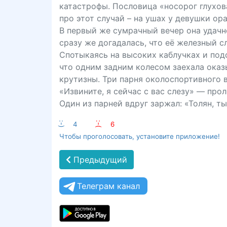
катастрофы. Пословица «носорог глухова
про этот случай – на ушах у девушки ор
В первый же сумрачный вечер она удачн
сразу же догадалась, что её железный с
Спотыкаясь на высоких каблучках и подс
что одним задним колесом заехала оказ
крутизны. Три парня околоспортивного 
«Извините, я сейчас с вас слезу» — про
Один из парней вдруг заржал: «Толян, т
:-)
4
:-(
6
Чтобы проголосовать, установите приложение!
Предыдущий
Телеграм канал