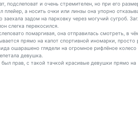
т, подслеповат и очень стремителен, но при его разме
ал плейер, а носить очки или линзы она упорно отказыв
о заехала задом на парковку через могучий сугроб. За
лон слегка перекосился.
леповато помаргивая, она отправилась смотреть, в чё
ывается прямо на капот спортивной иномарки, просто 
вида ошарашено глядели на огромное рифлёное колесо
лепетала девушка.
ы был прав, с такой тачкой красивые девушки прямо на