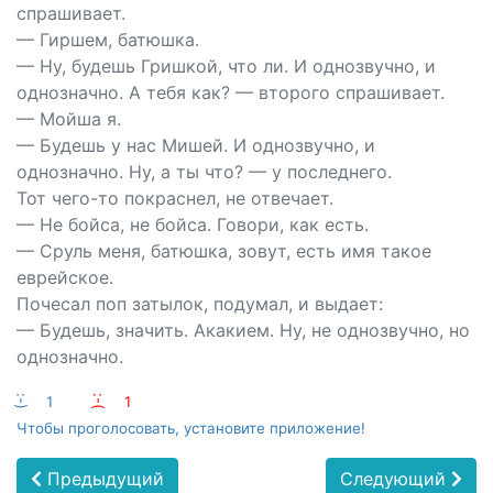
спрашивает.
— Гиршем, батюшка.
— Ну, будешь Гришкой, что ли. И однозвучно, и
однозначно. А тебя как? — второго спрашивает.
— Мойша я.
— Будешь у нас Мишей. И однозвучно, и
однозначно. Ну, а ты что? — у последнего.
Тот чего-то покраснел, не отвечает.
— Не бойса, не бойса. Говори, как есть.
— Сруль меня, батюшка, зовут, есть имя такое
еврейское.
Почесал поп затылок, подумал, и выдает:
— Будешь, значить. Акакием. Ну, не однозвучно, но
однозначно.
:-)
1
:-(
1
Чтобы проголосовать, установите приложение!
Предыдущий
Следующий