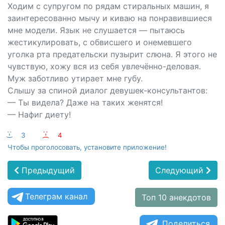
Ходим с супругом по рядам стиральных машин, я
заинтересованно мычу и киваю на понравившиеся
мне модели. Язык не слушается — пытаюсь
жестикулировать, с обвисшего и онемевшего
уголка рта предательски пузырит слюна. Я этого не
чувствую, хожу вся из себя увлечённо-деловая.
Муж заботливо утирает мне губу.
Слышу за спиной диалог девушек-консультантов:
— Ты видела? Даже на таких женятся!
— Нафиг диету!
:-)
3
:-(
4
Чтобы проголосовать, установите приложение!
Предыдущий
Следующий
Телеграм канал
Топ 10 анекдотов
Поделиться