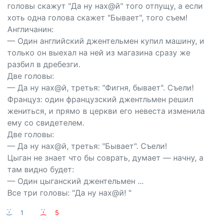
головы скажут "Да ну нах@й" того отпущу, а если
хоть одна голова скажет "Бывает", того съем!
Англичанин:
— Один английский джентельмен купил машину, и
только он выехал на ней из магазина сразу же
разбил в дребезги.
Две головы:
— Да ну нах@й, третья: "Фигня, бывает". Съели!
Француз: один французский джентльмен решил
жениться, и прямо в церкви его невеста изменила
ему со свидетелем.
Две головы:
— Да ну нах@й, третья: "Бывает". Съели!
Цыган не знает что бы соврать, думает — начну, а
там видно будет:
— Один цыганский джентельмен ...
Все три головы: "Да ну нах@й! "
:-)
1
:-(
5