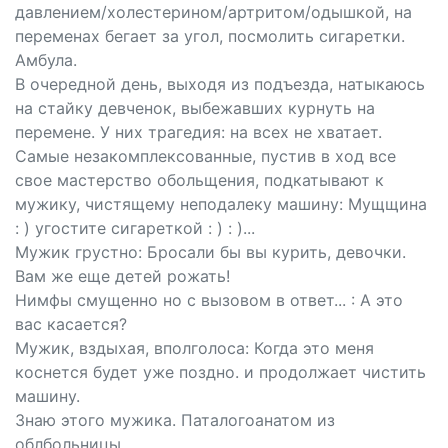
давлением/холестерином/артритом/одышкой, на
переменах бегает за угол, посмолить сигаретки.
Амбула.
В очередной день, выходя из подъезда, натыкаюсь
на стайку девченок, выбежавших курнуть на
перемене. У них трагедия: на всех не хватает.
Самые незакомплексованные, пустив в ход все
свое мастерство обольщения, подкатывают к
мужику, чистящему неподалеку машину: Мущщина
: ) угостите сигареткой : ) : )...
Мужик грустно: Бросали бы вы курить, девочки.
Вам же еще детей рожать!
Нимфы смущенно но с вызовом в ответ... : А это
вас касается?
Мужик, вздыхая, вполголоса: Когда это меня
коснется будет уже поздно. и продолжает чистить
машину.
Знаю этого мужика. Паталогоанатом из
облбольницы.