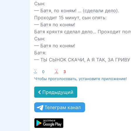
Сын:
— Батя, по коням! ... (сделали дело).
Проходит 15 минут, сын опять:
— Батя по коням!
Батя кряхтя сделал дело... Проходит полч
Сын:
— Батя по коням!
Батя:
— ТЫ СЫНОК СКАЧИ, А Я ТАК, ЗА ГРИВУ
:-)
0
:-(
3
Чтобы проголосовать, установите приложение!
Предыдущий
Телеграм канал