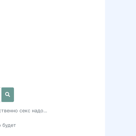
твенно cекc надо...
о будет