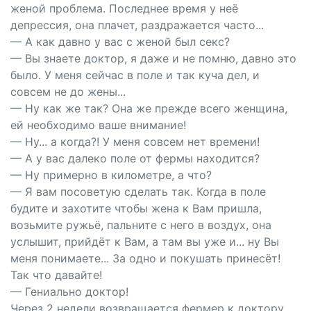
женой проблема. Последнее время у неё
депрессия, она плачет, раздражается часто...
— А как давно у вас с женой был ceкс?
— Вы знаете доктор, я даже и не помню, давно это
было. У меня сейчас в поле и так куча дел, и
совсем не до жены...
— Ну как же так? Она же прежде всего женщина,
ей необходимо ваше внимание!
— Ну... а когда?! У меня совсем нет времени!
— А у вас далеко поле от фермы находится?
— Ну примерно в километре, а что?
— Я вам посоветую сделать так. Когда в поле
будите и захотите чтобы жена к Вам пришла,
возьмите ружьё, пальните с него в воздух, она
услышит, прийдёт к Вам, а там вы уже и... ну Вы
меня понимаете... За одно и покушать принесёт!
Так что давайте!
— Гениально доктор!
Через 2 недели возвращается фермер к доктору.