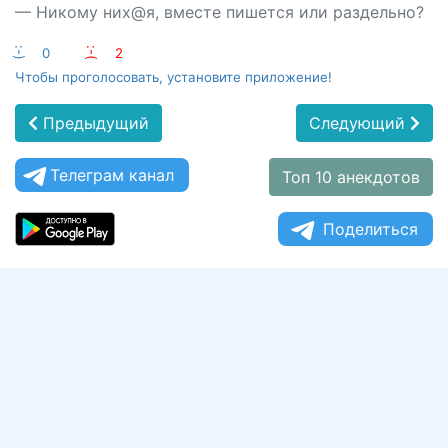
— Никому них@я, вместе пишется или раздельно?
:-)
0
:-(
2
Чтобы проголосовать, установите приложение!
Предыдущий
Следующий
Телеграм канал
Топ 10 анекдотов
Поделиться