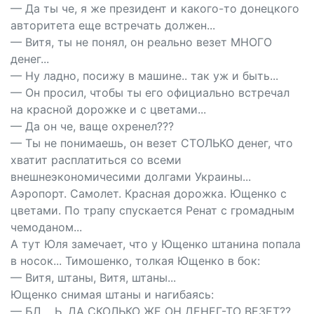
— Да ты че, я же президент и какого-то донецкого
авторитета еще встречать должен...
— Витя, ты не понял, он реально везет МНОГО
денег...
— Ну ладно, посижу в машине.. так уж и быть...
— Он просил, чтобы ты его официально встречал
на красной дорожке и с цветами...
— Да он че, ваще охренел???
— Ты не понимаешь, он везет СТОЛЬКО денег, что
хватит расплатиться со всеми
внешнеэкономичесими долгами Украины...
Аэропорт. Самолет. Красная дорожка. Ющенко с
цветами. По трапу спускается Ренат с громадным
чемоданом...
А тут Юля замечает, что у Ющенко штанина попала
в носок... Тимошенко, толкая Ющенко в бок:
— Витя, штаны, Витя, штаны...
Ющенко снимая штаны и нагибаясь:
— БЛ.....Ь, ДА СКОЛЬКО ЖЕ ОН ДЕНЕГ-ТО ВЕЗЕТ??