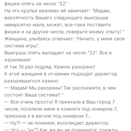
фишки опять на число "22"
На что крупье вежливо ей замечает: "Мадам,
вероятность Вашего следующего выигрыша
невероятно мала, может, все-таки поставите
фишки и на другие числа, поверьте моему опыту! "
Женщина, улыбаясь отвечает: "Ничего, у меня своя
система игры".
Выигрыш опять выпадает на число "22". Все в
изумлении!
И так 10 раз подряд. Казино разорено!
К этой женщине в отчаянии подходит директор
разорившегося казино:
— Мадам! Мы разорены! Так расскажите, в чем
состоит Ваша система? "
— Все очень просто! Я приехала в Ваш город 7
числа, поселили меня в комнате под номером 7,
приехала я в вагоне под номером 7...
— Ну?! — не понимая, восклицает директор.
— Что — "ну"? Как же вы не понимаете: трижды