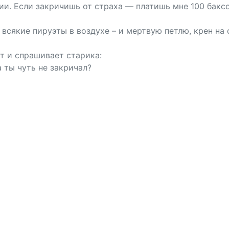
ии. Если закричишь от стpаха — платишь мне 100 баксо
 всякие пируэты в воздухе – и мертвую петлю, крен на 
т и спрашивает старика:
а ты чуть не закричал?