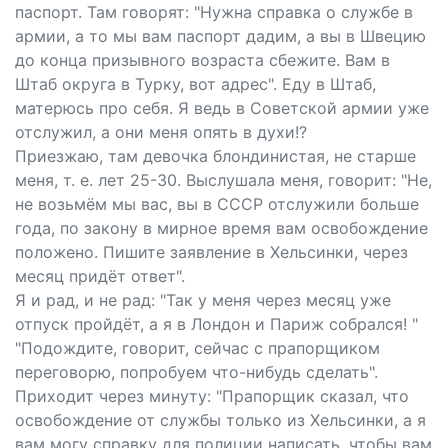
паспорт. Там говорят: "Нужна справка о службе в
армии, а то мы вам паспорт дадим, а вы в Швецию
до конца призывного возраста сбежите. Вам в
Штаб округа в Турку, вот адрес". Еду в Штаб,
матерюсь про себя. Я ведь в Советской армии уже
отслужил, а они меня опять в духи!?
Приезжаю, там девочка блондинистая, не старше
меня, т. е. лет 25-30. Выслушала меня, говорит: "Не,
не возьмём мы вас, вы в СССР отслужили больше
года, по закону в мирное время вам освобождение
положено. Пишите заявление в Хельсинки, через
месяц придёт ответ".
Я и рад, и не рад: "Так у меня через месяц уже
отпуск пройдёт, а я в Лондон и Париж собрался! "
"Подождите, говорит, сейчас с прапорщиком
переговорю, попробуем что-нибудь сделать".
Приходит через минуту: "Прапорщик сказал, что
освобождение от службы только из Хельсинки, а я
вам могу справку для полиции написать, чтобы вам