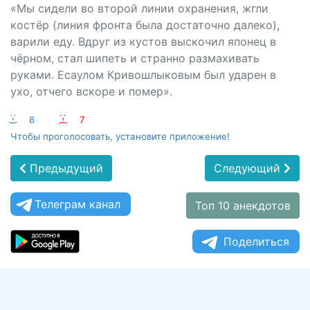
«Мы сидели во второй линии охранения, жгли
костёр (линия фронта была достаточно далеко),
варили еду. Вдруг из кустов выскочил японец в
чёрном, стал шипеть и странно размахивать
руками. Есаулом Кривошлыковым был ударен в
ухо, отчего вскоре и помер».
:-)
8
:-(
7
Чтобы проголосовать, установите приложение!
Предыдущий
Следующий
Телеграм канал
Топ 10 анекдотов
Поделиться