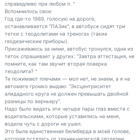
справедливо при любом n. "
Вспомнилось свое:
Год где-то 1989, голосую на дороге,
останавливается "ПАЗик", в автобусе сидят три
тетки с теодолитами на треногах (такие
геодезические приборы).
Присаживаюсь за ними, автобус тронулся, одна из
теток спрашивает у других: "Завтра аттестация, не
помните, как там звучит вторая поверка
теодолита? "
Те пожимают плечами — мол нет, не знаем, а я на
автомате громко выдаю: "Эксцентриситет
алидадного круга не должен превышать двойной
разницы по верньеру".
Надо было видеть эти четыре пары глаз вместе с
водительскими, которые уставились на меня,
водила чуть с дороги не ушел.
Это была единственная белиберда в моей голове,
которая осталась от техникумовской геодезии