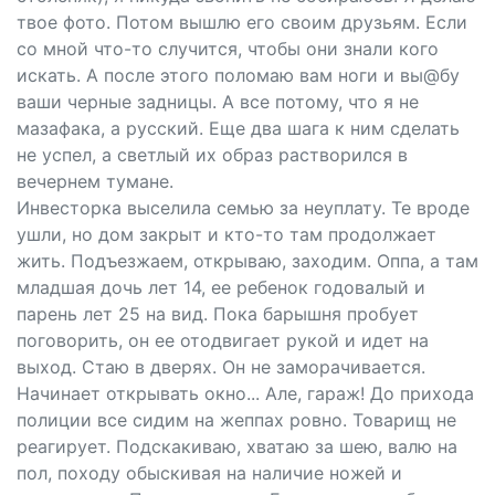
твое фото. Потом вышлю его своим друзьям. Если
со мной что-то случится, чтобы они знали кого
искать. А после этого поломаю вам ноги и вы@бу
ваши черные задницы. А все потому, что я не
мазафака, а русский. Еще два шага к ним сделать
не успел, а светлый их образ растворился в
вечернем тумане.
Инвесторка выселила семью за неуплату. Те вроде
ушли, но дом закрыт и кто-то там продолжает
жить. Подъезжаем, открываю, заходим. Оппа, а там
младшая дочь лет 14, ее ребенок годовалый и
парень лет 25 на вид. Пока барышня пробует
поговорить, он ее отодвигает рукой и идет на
выход. Стаю в дверях. Он не заморачивается.
Начинает открывать окно... Але, гараж! До прихода
полиции все сидим на жеппах ровно. Товарищ не
реагирует. Подскакиваю, хватаю за шею, валю на
пол, походу обыскивая на наличие ножей и