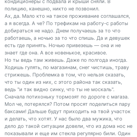
кондиционеры с подвала и крыши сняли. В
полицию, канешно, никто не позвонил.
Ах, да. Мало кто на такое проживание соглашался,
а я всегда. А че? По трефикам на работу-с работы
добираться не надо. Днем получаешь за то что
работаешь, а ночью за то что спишь. Да и девушек
есть где принять. Ночью привезешь — она и не
знает где она. А все новенькое, красивое.
Но ты ведь там живешь. Даже по полгода иногда.
Ходишь гулять, по магазинам, снег чистишь, траву
стрижешь. Проблемка в том, что нельзя сказать,
что ты один из них, с этого района так сказать,
ведь "и так видно синку, что ты не москаль".
Сначала потихоньку тормозят по дороге с магаза.
Мол че, потерялся? Потом просят поделиться пару
баксами! Дальше будут приходить на твой участок
и делать, что хотят. У нас было два мужика, что
дело до такой ситуации довели, что из дома нос не
показывали и еще им стекла регулярно били. Один