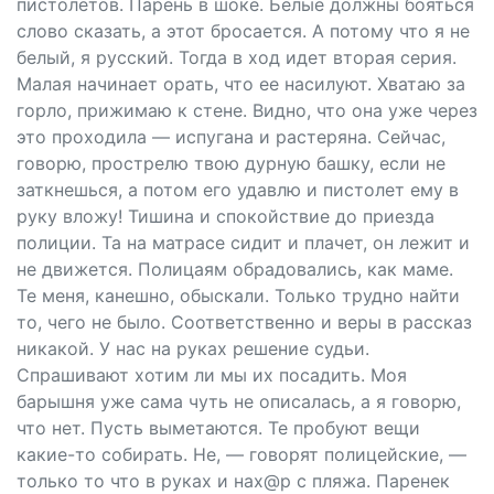
пистолетов. Парень в шоке. Белые должны бояться
слово сказать, а этот бросается. А потому что я не
белый, я русский. Тогда в ход идет вторая серия.
Малая начинает орать, что ее насилуют. Хватаю за
горло, прижимаю к стене. Видно, что она уже через
это проходила — испугана и растеряна. Сейчас,
говорю, прострелю твою дурную башку, если не
заткнешься, а потом его удавлю и пистолет ему в
руку вложу! Тишина и спокойствие до приезда
полиции. Та на матрасе сидит и плачет, он лежит и
не движется. Полицаям обрадовались, как маме.
Те меня, канешно, обыскали. Только трудно найти
то, чего не было. Соответственно и веры в рассказ
никакой. У нас на руках решение судьи.
Спрашивают хотим ли мы их посадить. Моя
барышня уже сама чуть не описалась, а я говорю,
что нет. Пусть выметаются. Те пробуют вещи
какие-то собирать. Не, — говорят полицейские, —
только то что в руках и нах@р с пляжа. Паренек