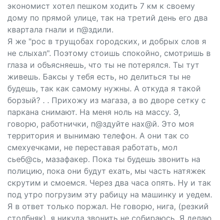
экономист хотел пешком ходить 7 км к своему
дому по прямой улице, так на третий день его два
квартала гнали и п@здили.
Я же "рос в трущобах городских, и добрых слов я
не слыхал". Поэтому стоишь спокойно, смотришь в
глаза и объясняешь, что ты не потерялся. Ты тут
живешь. Баксы у тебя есть, но делиться ты не
будешь, так как самому нужны. А откуда я такой
борзый? . . Прихожу из магаза, а во дворе сетку с
паркана снимают. На меня ноль на массу. Э,
говорю, работнички, п@здyйте нах@й. Это моя
территория и вынимаю телефон. А они так со
смехуечками, не переставая работать, мол
сьеб@сь, мазафакер. Пока ты будешь звонить на
полицию, пока они будут ехать, мы часть натяжек
скрутим и смоемся. Через два часа опять. Ну и так
под утро погрузим эту рабицу на машинку и уедем.
Я в ответ только поржал. Не говорю, нига, (резкий
столбняк), я никуда звонить не собираюсь. Я делаю