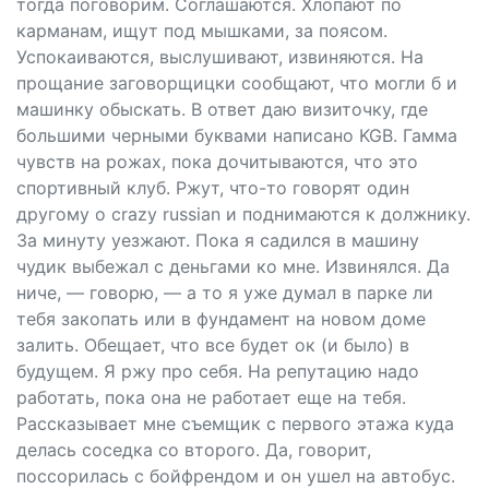
тогда поговорим. Соглашаются. Хлопают по
карманам, ищут под мышками, за поясом.
Успокаиваются, выслушивают, извиняются. На
прощание заговорщицки сообщают, что могли б и
машинку обыскать. В ответ даю визиточку, где
большими черными буквами написано KGB. Гамма
чувств на рожах, пока дочитываются, что это
спортивный клуб. Ржут, что-то говорят один
другому о crаzу russiаn и поднимаются к должнику.
За минуту уезжают. Пока я садился в машину
чудик выбежал с деньгами ко мне. Извинялся. Да
ниче, — говорю, — а то я уже думал в парке ли
тебя закопать или в фундамент на новом доме
залить. Обещает, что все будет ок (и было) в
будущем. Я ржу про себя. На репутацию надо
работать, пока она не работает еще на тебя.
Рассказывает мне съемщик с первого этажа куда
делась соседка со второго. Да, говорит,
поссорилась с бойфрендом и он ушел на автобус.