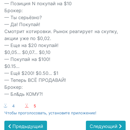
— Позиция N покупай на $10
Брокер:
— Ты серьёзно?
— Да! Покупай!
Смотрит котировки. Рынок реагирует на скупку,
акции уже по $0,02.
— Еще на $20 покупай!
$0,05... $0,07... $0,10
— Покупай на $100!
$0.15...
— Ещё $200! $0.50... $1
— Теперь ВСЁ ПРОДАВАЙ!
Брокер:
— Бл&дь КОМУ?!
:-)
4
:-(
5
Чтобы проголосовать, установите приложение!
Предыдущий
Следующий