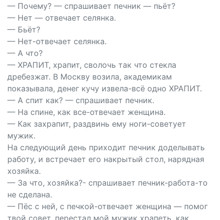
— Почему? — спрашивает печник — пьёт?
— Нет — отвечает селянка.
— Бьёт?
— Нет-отвечает селянка.
— А что?
— ХРАПИТ, храпит, сволочь так что стекла
дребезжат. В Москву возила, академикам
показывала, денег кучу извела-всё одно ХРАПИТ.
— А спит как? — спрашивает печник.
— На спине, как все-отвечает женщина.
— Как захрапит, раздвинь ему ноги-советует
мужик.
На следующий день приходит печник доделывать
работу, и встречает его накрытый стол, нарядная
хозяйка.
— За что, хозяйка?- спрашивает печник-работа-то
не сделана.
— Пёс с ней, с печкой-отвечает женщина — помог
твой совет, перестал мой мужик храпеть, как