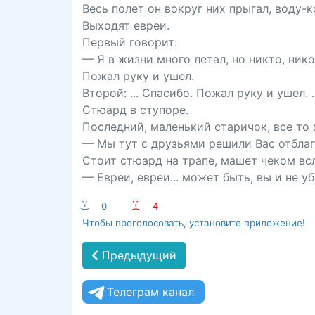
Весь полет он вокруг них прыгал, воду-
Выходят евреи.
Первый говорит:
— Я в жизни много летал, но никто, нико
Пожал руку и ушел.
Второй: ... Спасибо. Пожал руку и ушел. .
Стюард в ступоре.
Последний, маленький старичок, все то 
— Мы тут с друзьями решили Вас отблаго
Стоит стюард на трапе, машет чеком вс
— Евреи, евреи... может быть, вы и не уб
:-)
0
:-(
4
Чтобы проголосовать, установите приложение!
Предыдущий
Телеграм канал