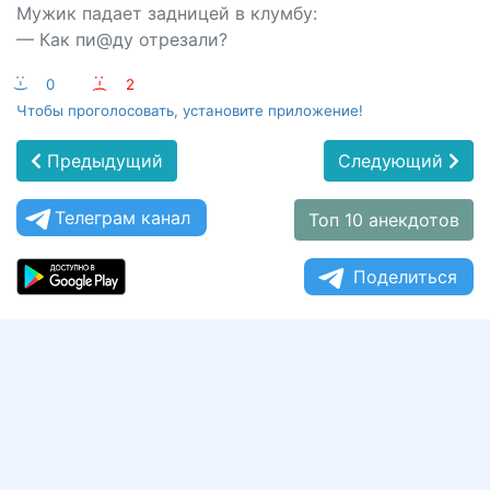
Мужик падает задницей в клумбу:
— Как пи@ду отрезали?
:-)
0
:-(
2
Чтобы проголосовать, установите приложение!
Предыдущий
Следующий
Телеграм канал
Топ 10 анекдотов
Поделиться