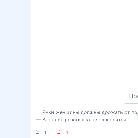
— Руки женщины должны дрожать от подар
— А она от резонанса не развалится?
:-)
1
:-(
1