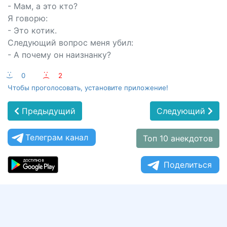
- Мам, а это кто?
Я говорю:
- Это котик.
Следующий вопрос меня убил:
- А почему он наизнанку?
:-)
0
:-(
2
Чтобы проголосовать, установите приложение!
Предыдущий
Следующий
Телеграм канал
Топ 10 анекдотов
Поделиться