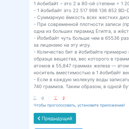
1 йобибайт – это 2 в 80-ой степени = 1 2
- 1 йобибайт это 22 517 998 136 852 BD-
- Суммарную ёмкость всех жестких диск
- При современной плотности записи (пр
одна из больших пирамид Египта, а жёс
- Йобибайт чуть больше чем в 65536 раз
за лицензию на эту игру.
- Количество бит в йобибайте примерно 
образце вещества, вес которого в грам
атомов в 55,847 граммах железа — атомн
носитель вместимостью в 1 йобибайт ве
- Если в каждую молекулу воды записать
740 граммов. Таким образом, в одной б
:-)
0
:-(
2
Чтобы проголосовать, установите приложение!
Предыдущий