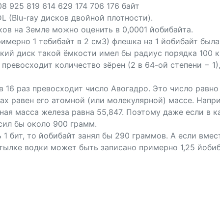
08 925 819 614 629 174 706 176 байт
DL (Blu-ray дисков двойной плотности).
ов на Земле можно оценить в 0,0001 йобибайта.
имерно 1 тебибайт в 2 см3) флешка на 1 йобибайт был
ткий диск такой ёмкости имел бы радиус порядка 100 
 превосходит количество зёрен (2 в 64-ой степени − 1
в 16 раз превосходит число Авогадро. Это число равно
мах равен его атомной (или молекулярной) массе. Напр
ая масса железа равна 55,847. Поэтому даже если в ка
сил бы около 900 грамм.
 1 бит, то йобибайт занял бы 290 граммов. А если вмес
утылке водки может быть записано примерно 1,25 йоби