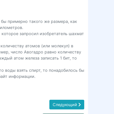
а бы примерно такого же размера, как
километров.
), которое запросил изобретатель шахмат
 количеству атомов (или молекул) в
имер, число Авогадро равно количеству
ждый атом железа записать 1 бит, то
то воды взять спирт, то понадобилось бы
байт информации.
Следующий