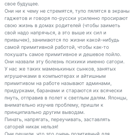
свое будущее.
Они ни к чему не стремятся, тупо пялятся в экраны
гаджетов и говоря по-русски усиленно просирают
свою жизнь в домах родителей (чтобы заиметь
свой надо напрячься, а это выше их сил и
привычек), занимаются по жизни какой-нибудь
самой примитивной работой, чтобы как-то
покушать самое примитивное и дешевое пойло.
Они назвали эту болезнь психики именно сатори.
У нас же таких маменькиных сынков, занятых
игрушечками в компьютерах и айтишным
примитивом на работе называют админами,
придурками, баранами и стараются их всячески
пнуть, отправив в полет к светлым далям. Японцы,
внимательно изучив проблему, пришли к
принципиально другим выводам.
Пинать, напрягать, переучивать, заставлять
саторей никак нельзя!
Они решили, что это очень позитивный для