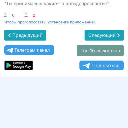
"Ты принимаешь какие-то антидепрессанты?".
:-)
0
:-(
2
Чтобы проголосовать, установите приложение!
Предыдущий
Следующий
Телеграм канал
Топ 10 анекдотов
Поделиться