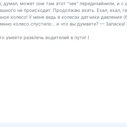
 думал, может они там этот "чек" передизайнили, и с 
шного не происходит. Продолжаю ехать. Ехал, ехал, гада
ое колесо! У меня ведь в колесах датчики давления (
енно колесо спустило... и что вы думаете? — Запаска!
то умеете развлечь водителей в пути! )