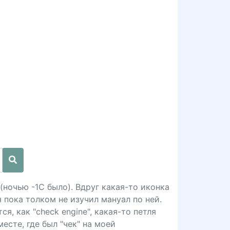
(ночью -1С было). Вдруг какая-то иконка
 пока толком не изучил мануал по ней.
, как "chеck еnginе", какая-то петля
есте, где был "чек" на моей