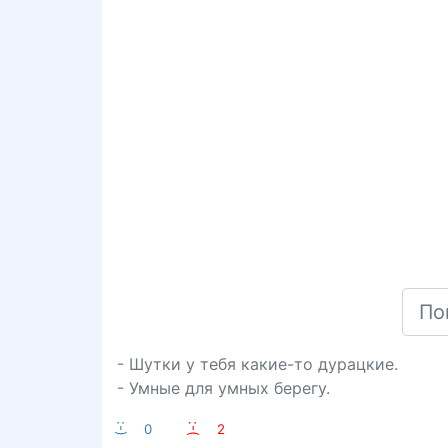
- Шутки у тебя какие-то дурацкие.
- Умные для умных берегу.
:-)
0
:-(
2